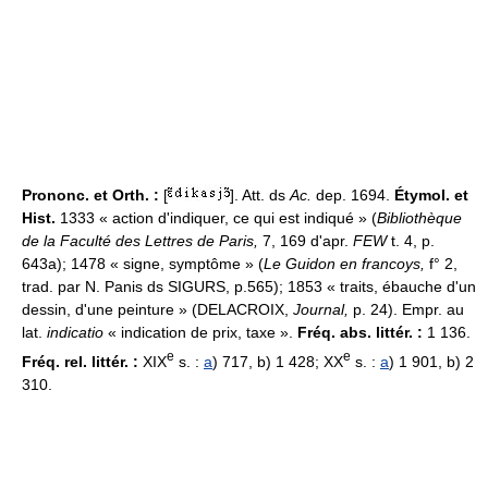
Prononc. et Orth. :
[
]. Att. ds
Ac.
dep. 1694.
Étymol. et
Hist.
1333 « action d'indiquer, ce qui est indiqué » (
Bibliothèque
de la Faculté des Lettres de Paris,
7, 169 d'apr.
FEW
t. 4, p.
643a); 1478 « signe, symptôme » (
Le Guidon en francoys,
f° 2,
trad. par N. Panis ds SIGURS, p.565); 1853 « traits, ébauche d'un
dessin, d'une peinture » (DELACROIX,
Journal,
p. 24). Empr. au
lat.
indicatio
« indication de prix, taxe ».
Fréq. abs. littér. :
1 136.
e
e
Fréq. rel. littér. :
XIX
s. :
a
) 717, b) 1 428; XX
s. :
a
) 1 901, b) 2
310.