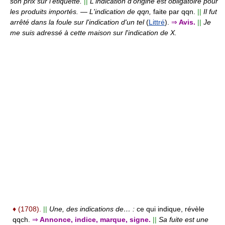
son prix sur l'étiquette.
||
L'indication d'origine est obligatoire pour
les produits importés.
—
L'indication de qqn,
faite par qqn.
||
Il fut
arrêté dans la foule sur l'indication d'un tel
(
Littré
).
⇒
Avis.
||
Je
me suis adressé à cette maison sur l'indication de X.
♦
(1708).
||
Une, des indications de… :
ce qui indique, révèle
qqch.
⇒
Annonce, indice, marque, signe.
||
Sa fuite est une