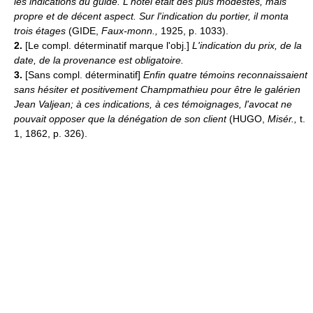
les indications du guide.
L'hôtel était des plus modestes, mais
propre et de décent aspect. Sur l'indication du portier, il monta
trois étages
(GIDE,
Faux-monn.,
1925, p. 1033).
2.
[Le compl. déterminatif marque l'obj.]
L'indication du prix, de la
date, de la provenance est obligatoire.
3.
[Sans compl. déterminatif]
Enfin quatre témoins reconnaissaient
sans hésiter et positivement Champmathieu pour être le galérien
Jean Valjean; à ces indications, à ces témoignages, l'avocat ne
pouvait opposer que la dénégation de son client
(HUGO,
Misér.,
t.
1, 1862, p. 326).