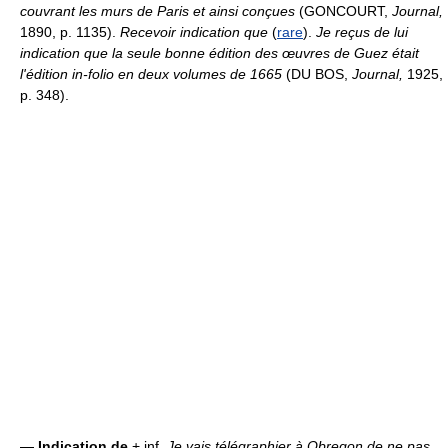
couvrant les murs de Paris et ainsi conçues
(GONCOURT,
Journal,
1890, p. 1135).
Recevoir indication que
(
rare
).
Je reçus de lui
indication que la seule bonne édition des œuvres de Guez était
l'édition in-folio en deux volumes de 1665
(DU BOS,
Journal,
1925,
p. 348).
—
Indication de
+ inf.
Je vais télégraphier à Obregon de ne pas