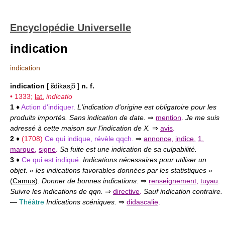
Encyclopédie Universelle
indication
indication
indication
[ ɛ̃dikasjɔ̃ ]
n. f.
• 1333;
lat.
indicatio
1
♦
Action d'indiquer.
L'indication d'origine est obligatoire pour les
produits importés. Sans indication de date.
⇒
mention
.
Je me suis
adressé à cette maison sur l'indication de X.
⇒
avis
.
2
♦
(1708)
Ce qui indique, révèle qqch.
⇒
annonce
,
indice
,
1.
marque
,
signe
.
Sa fuite est une indication de sa culpabilité.
3
♦
Ce qui est indiqué.
Indications nécessaires pour utiliser un
objet. « les indications favorables données par les statistiques »
(
Camus
)
. Donner de bonnes indications.
⇒
renseignement
,
tuyau
.
Suivre les indications de qqn.
⇒
directive
.
Sauf indication contraire.
—
Théâtre
Indications scéniques.
⇒
didascalie
.