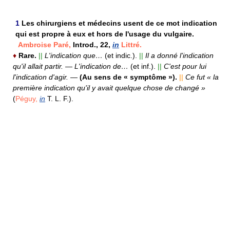
1
Les chirurgiens et médecins usent de ce mot indication
qui est propre à eux et hors de l'usage du vulgaire.
Ambroise Paré,
Introd., 22,
in
Littré.
♦
Rare.
||
L'indication que…
(et indic.).
||
Il a donné l'indication
qu'il allait partir.
—
L'indication de…
(et inf.).
||
C'est pour lui
l'indication d'agir.
—
(Au sens de « symptôme »).
||
Ce fut « la
première indication qu'il y avait quelque chose de changé »
(
Péguy,
in
T. L. F.).