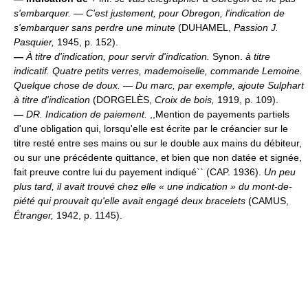
s'embarquer. — C'est justement, pour Obregon, l'indication de
s'embarquer sans perdre une minute
(DUHAMEL,
Passion J.
Pasquier,
1945, p. 152).
—
À titre d'indication, pour servir d'indication.
Synon.
à titre
indicatif.
Quatre petits verres, mademoiselle, commande Lemoine.
Quelque chose de doux. — Du marc, par exemple, ajoute Sulphart
à titre d'indication
(DORGELÈS,
Croix de bois,
1919, p. 109).
—
DR.
Indication de paiement.
,,Mention de payements partiels
d'une obligation qui, lorsqu'elle est écrite par le créancier sur le
titre resté entre ses mains ou sur le double aux mains du débiteur,
ou sur une précédente quittance, et bien que non datée et signée,
fait preuve contre lui du payement indiqué`` (CAP. 1936).
Un peu
plus tard, il avait trouvé chez elle « une indication » du mont-de-
piété qui prouvait qu'elle avait engagé deux bracelets
(CAMUS,
Étranger,
1942, p. 1145).