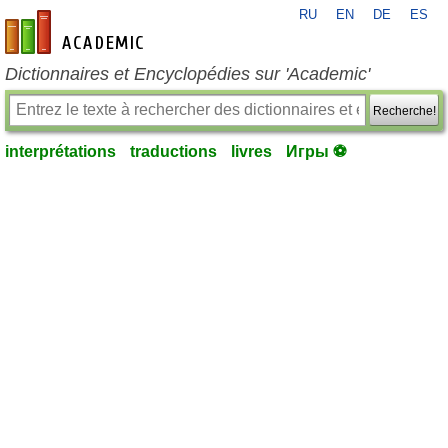
RU
EN
DE
ES
fr-academic.com
Dictionnaires et Encyclopédies sur 'Academic'
Recherche!
interprétations
traductions
livres
Игры ⚽