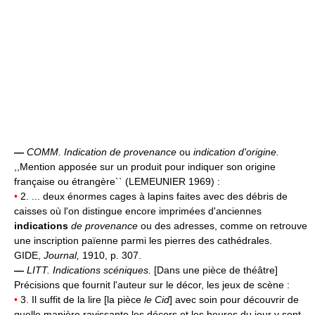
—
COMM.
Indication de provenance
ou
indication d'origine.
,,Mention apposée sur un produit pour indiquer son origine
française ou étrangère`` (LEMEUNIER 1969) :
•
2. ... deux énormes cages à lapins faites avec des débris de
caisses où l'on distingue encore imprimées d'anciennes
indications
de provenance
ou des adresses, comme on retrouve
une inscription païenne parmi les pierres des cathédrales.
GIDE,
Journal,
1910, p. 307.
—
LITT.
Indications scéniques.
[Dans une pièce de théâtre]
Précisions que fournit l'auteur sur le décor, les jeux de scène :
•
3. Il suffit de la lire [la pièce
le Cid
] avec soin pour découvrir de
quelle manière ravissante les décors et les heures du jour y sont