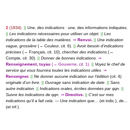
2
(1834).
||
Une, des indications :
une, des informations indiquées.
||
Les indications nécessaires pour utiliser un objet.
||
Les
indications de la table des matières.
⇒
Renvoi.
||
Une indication
vague, grossière
(→ Couleur, cit. 6).
||
Avoir besoin d'indications
précises
(→ Français, cit. 10),
chercher des indications
(→
Compte, cit. 30).
||
Donner de bonnes indications.
⇒
Renseignement, tuyau
(→ Gouverne, cit. 1).
||
Voyez le chef de
service qui vous fournira toutes les indications utiles.
⇒
Renseigner.
||
Ne donner aucune indication sur l'édition
(cit. 4)
originale d'un livre.
||
Ouvrage sans indication de date.
||
Sans
autre indication.
||
Indications orales, écrites données par qqn.
||
Suivre les indications de qqn.
⇒
Directive.
||
C'est sur mes
indications qu'il a fait cela.
—
Une indication que…
(et indic.),
de…
(et inf.).