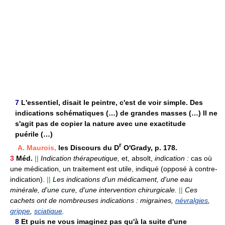
7
L'essentiel, disait le peintre, c'est de voir simple. Des
indications schématiques (…) de grandes masses (…) Il ne
s'agit pas de copier la nature avec une exactitude
puérile (…)
r
A. Maurois,
les Discours du D
O'Grady, p. 178.
3
Méd.
||
Indication thérapeutique,
et, absolt,
indication :
cas où
une médication, un traitement est utile, indiqué (opposé à contre-
indication).
||
Les indications d'un médicament, d'une eau
minérale, d'une cure, d'une intervention chirurgicale.
||
Ces
cachets ont de nombreuses indications : migraines,
névralgies
,
grippe
,
sciatique
.
8
Et puis ne vous imaginez pas qu'à la suite d'une