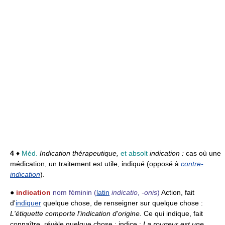
4
♦
Méd.
Indication thérapeutique,
et absolt
indication :
cas où une
médication, un traitement est utile, indiqué (opposé à
contre-
indication
).
●
indication
nom féminin
(
latin
indicatio
,
-onis
)
Action, fait
d'
indiquer
quelque chose, de renseigner sur quelque chose :
L'étiquette comporte l'indication d'origine.
Ce qui indique, fait
connaître, révèle quelque chose ; indice :
La rougeur est une