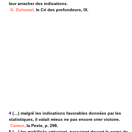
leur arracher des indications.
G. Duhamel,
le Cri des profondeurs, IX.
4
(…) malgré les indications favorables données par les
statistiques, il valait mieux ne pas encore crier victoire.
Camus,
la Peste, p. 298.
5
(…) les mobilisés arrivaient, passaient devant le corps de