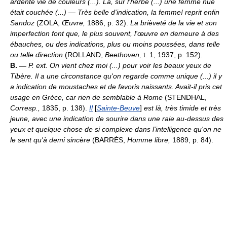
ardente vie de couleurs (...). Là, sur l'herbe (...) une femme nue
était couchée (...) — Très belle d'indication, la femme! reprit enfin
Sandoz
(ZOLA,
Œuvre,
1886, p. 32).
La brièveté de la vie et son
imperfection font que, le plus souvent, l'œuvre en demeure à des
ébauches, ou des indications, plus ou moins poussées, dans telle
ou telle direction
(ROLLAND,
Beethoven,
t. 1, 1937, p. 152).
B. —
P. ext.
On vient chez moi (...) pour voir les beaux yeux de
Tibère. Il a une circonstance qu'on regarde comme unique (...) il y
a indication de moustaches et de favoris naissants. Avait-il pris cet
usage en Grèce, car rien de semblable à Rome
(STENDHAL,
Corresp.,
1835, p. 138).
Il
[
Sainte-Beuve
]
est là, très timide et très
jeune, avec une indication de sourire dans une raie au-dessus des
yeux et quelque chose de si complexe dans l'intelligence qu'on ne
le sent qu'à demi sincère
(BARRÈS,
Homme libre,
1889, p. 84).