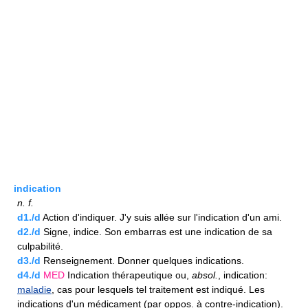
indication
n.
f.
d1./d
Action d'indiquer. J'y suis allée sur l'indication d'un ami.
d2./d
Signe, indice. Son embarras est une indication de sa
culpabilité.
d3./d
Renseignement. Donner quelques indications.
d4./d
MED
Indication thérapeutique ou,
absol.
, indication:
maladie
, cas pour lesquels tel traitement est indiqué. Les
indications d'un médicament (par oppos. à contre-indication).