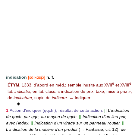
indication
[ɛ̃dikɑsjɔ̃]
n. f.
e
e
ÉTYM.
1333, d'abord en méd.; semble inusité aux XVII
et XVIII
;
lat.
indicatio,
en lat. class. « indication de prix, taxe, mise à prix »,
de
indicatum,
supin de
indicare.
→ Indiquer.
❖
1
Action d'indiquer (qqch.); résultat de cette action.
||
L'indication
de qqch. par qqn, au moyen de qqch.
||
Indication d'un lieu par,
avec l'index.
||
Indication d'un virage sur un panneau routier.
||
L'indication de la matière d'un produit
(→ Fantaisie, cit. 12),
de