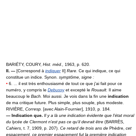
BARIÉTY, COURY,
Hist. méd.,
1963, p. 620.
II. —
[Correspond à
indiquer
II]
Rare.
Ce qui indique, ce qui
constitue un indice. Synon.
symptôme, signe :
•
6. ... il est très enthousiasmé de tout ce que j'ai fait pour ce
numéro, y compris le
Debussy
et excepté le
Rouault.
Il aime
beaucoup le
Bach.
Moi aussi. Je vois dans la fin une
indication
de ma critique future. Plus simple, plus souple, plus modeste.
RIVIÈRE,
Corresp.
[avec Alain-Fournier], 1910, p. 184.
—
Indication que.
Il y a là une indication évidente que l'état moral
du lycée de Clermont n'est pas ce qu'il devrait être
(BARRÈS,
Cahiers,
t. 7, 1909, p. 207).
Ce retard de trois ans de
Phèdre,
cet
espacement, ce premier espacement fut la première indication