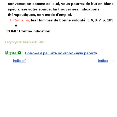
conversation comme celle-ci, vous pourrez de but en blanc
spécialiser votre source, lui trouver ses indications
thérapeutiques, son mode d'emploi.
J. Romains,
les Hommes de bonne volonté, t. V, XIV, p. 105.
❖
COMP.
Contre-indication.
Encyclopédie Universelle
.
2012
.
Игры ⚽
Поможем решить контрольную работу
indicatif
indice